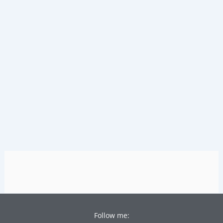
Skip
to
content
Follow me: