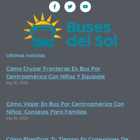
F
T
Y
a
w
o
c
i
u
e
t
t
b
t
u
o
e
b
o
r
e
k
-
f
Ultimas noticias
Cómo Cruzar Fronteras En Bus Por
Centroamérica Con Niños Y Equipaje
July 30, 2026
Cómo Viajar En Bus Por Centroamérica Con
Niños: Consejos Para Familias
July 30, 2026
Cómo Planificar Tu Tiempo En Conexiones De