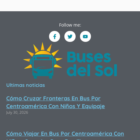
Follow me:
F
T
Y
a
w
o
c
i
u
e
t
t
b
t
u
o
e
b
o
r
e
k
-
f
Ultimas noticias
Cómo Cruzar Fronteras En Bus Por
Centroamérica Con Niños Y Equipaje
July 30, 2026
Cómo Viajar En Bus Por Centroamérica Con